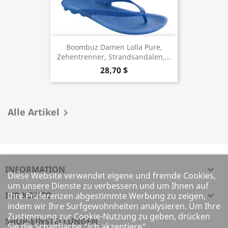
Boombuz Damen Lolla Pure,
Zehentrenner, Strandsandalen,...
28,70 $
Alle Artikel

INFORMATION

Diese Website verwendet eigene und fremde Cookies,
um unsere Dienste zu verbessern und um Ihnen auf
IHR KONTO

Ihre Präferenzen abgestimmte Werbung zu zeigen,
indem wir Ihre Surfgewohnheiten analysieren. Um Ihre
Zustimmung zur Cookie-Nutzung zu geben, drücken
SHOP-EINSTELLUNGEN
Sie die Schaltfläche "Ich akzeptiere".