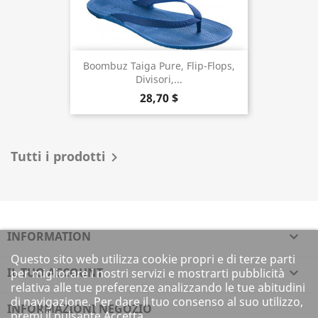
Boombuz Taiga Pure, Flip-Flops,
Divisori,...
28,70 $
Tutti i prodotti

INFORMATION

Questo sito web utilizza cookie propri e di terze parti
IL TUO ACCOUNT

per migliorare i nostri servizi e mostrarti pubblicità
relativa alle tue preferenze analizzando le tue abitudini
di navigazione. Per dare il tuo consenso al suo utilizzo,
INFORMAZIONI NEGOZIO
premi il pulsante Accetta.