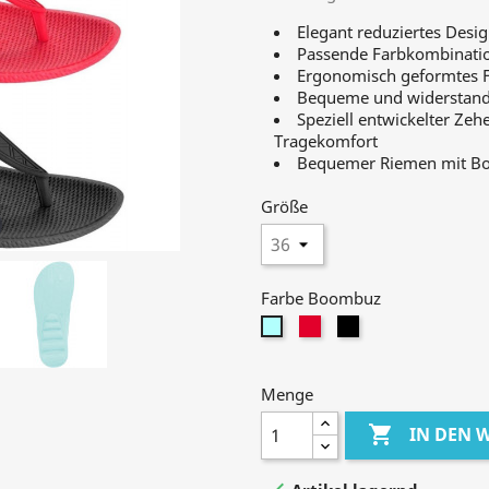
Elegant reduziertes Desi
Passende Farbkombinatio
Ergonomisch geformtes Fu
Bequeme und widerstands
Speziell entwickelter Zeh
Tragekomfort
Bequemer Riemen mit Bo
Größe
Farbe Boombuz
berry
schwarz
mint
Menge

IN DEN