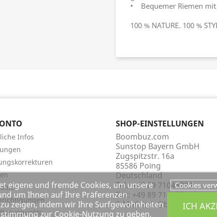
• Bequemer Riemen mit
100 % NATURE. 100 % ST
KONTO
SHOP-EINSTELLUNGEN
Boombuz.com
liche Infos
Sunstop Bayern GmbH
lungen
Zugspitzstr. 16a
ungskorrekturen
85586 Poing
sen
Deutschland
et eigene und fremde Cookies, um unsere
Tel.:
+49 89 71048780
Cookies ver
eine
und um Ihnen auf Ihre Präferenzen
Fax:
+49 89 710487818
richtigungen
u zeigen, indem wir Ihre Surfgewohnheiten
E-Mail:
info@boombuz.com
ICH AKZ
 Bonuspunkte
Zustimmung zur Cookie-Nutzung zu geben,