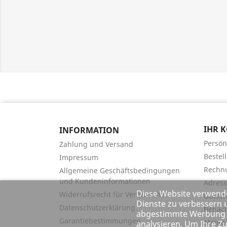
IHR 
INFORMATION
Persön
Zahlung und Versand
Bestel
Impressum
Rechn
Allgemeine Geschäftsbedingungen
und Kundeninformationen
Adres
Diese Website verwend
Widerrufsrecht für Verbraucher
Gutsch
Dienste zu verbessern 
Datenschutzerklärung
Benach
abgestimmte Werbung z
Garantiebestimmungen
Meine
analysieren. Um Ihre 