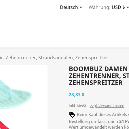

Deutsch
Währung:
USD $
c, Zehentrenner, Strandsandalen, Zehenspreitzer
BOOMBUZ DAMEN L
ZEHENTRENNER, S
ZEHENSPREITZER
28,83 $
inkl. MwSt.
zzgl. Versandkosten
Beim Kauf dieses Artikel
Bestellung umfasst dann
24
P
Wert umgewandelt werden k