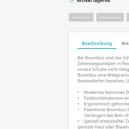

Artikel lagernd
Zehentrenner
Strandsandalen
Beschreibung
Art
Bei Boombuz sind das Schu
Zehenstegsandalen in Re
unsere Schuhe nicht nötig
Boombuz eine Weltpremier
Bestandteilen bestehen. 
• Modernes feminines D
• Farbkombinationen w
• Ergonomisch geformtes
• Patentierte Boombuz-S
Verlängert das Bein ohne
• Speziell entwickelter 
gereizte Haut oder Blasen