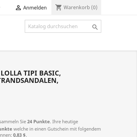
shopping_cart


Warenkorb
(0)
Anmelden

OLLA TIPI BASIC,
TRANDSANDALEN,
s sammeln Sie
24
Punkte
. Ihre heutige
unkte
welche in einen Gutschein mit folgendem
önnen:
0,83 $
.