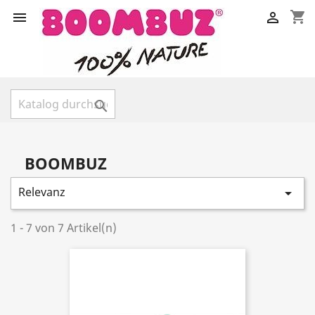
shopping_cart



BOOMBUZ
Relevanz

1 - 7 von 7 Artikel(n)