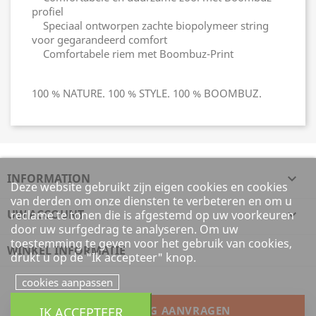
profiel
Speciaal ontworpen zachte biopolymeer string
voor gegarandeerd comfort
Comfortabele riem met Boombuz-Print
100 % NATURE. 100 % STYLE. 100 % BOOMBUZ.
INFORMATION

Deze website gebruikt zijn eigen cookies en cookies
van derden om onze diensten te verbeteren en om u
UW ACCOUNT

reclame te tonen die is afgestemd op uw voorkeuren
door uw surfgedrag te analyseren. Om uw
toestemming te geven voor het gebruik van cookies,
WINKEL INFORMATIE
drukt u op de "Ik accepteer" knop.
cookies aanpassen
IK ACCEPTEER
HERROEPING AANVRAGEN