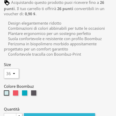
Acquistando questo prodotto puoi ricevere fino a
26
punti
. Il tuo carrello ti offrirà
26
punti
convertibili in un
voucher di:
0,90 $
.
Design elegantemente ridotto
Combinazioni di colori abbinabili per tutte le occasioni
Plantare ergonomico per un sostegno perfetto
Suola confortevole e resistente con profilo Boombuz
Perizoma in biopolimero morbido appositamente
progettato per un comfort garantito
Confortevole tracolla con Boombuz-Print
Size
Colore Boombuz
berry-
blue-
black-
mint-
grey
grey
grey
yellow
Quantità