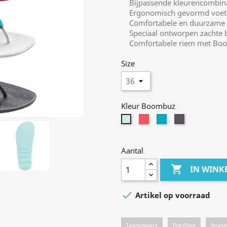
Bijpassende kleurencombinat
Ergonomisch gevormd voetbe
Comfortabele en duurzame z
Speciaal ontworpen zachte b
Comfortabele riem met Boo
Size
Kleur Boombuz
berry-
blue-
black-
mint-
grey
grey
grey
yellow
Aantal

IN WIN

Artikel op voorraad
Teenslippers
Flip-Flops
Stran