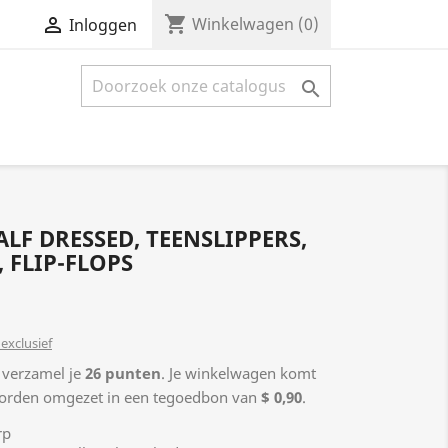
shopping_cart


Winkelwagen
(0)
Inloggen

F DRESSED, TEENSLIPPERS,
 FLIP-FLOPS
exclusief
 verzamel je
26
punten
. Je winkelwagen komt
orden omgezet in een tegoedbon van
$ 0,90
.
rp