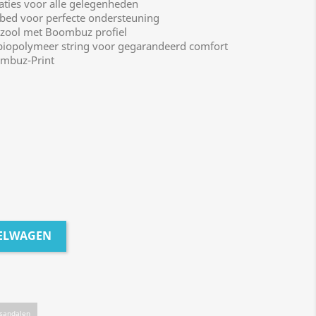
ies voor alle gelegenheden
d voor perfecte ondersteuning
ool met Boombuz profiel
iopolymeer string voor gegarandeerd comfort
mbuz-Print
KELWAGEN
dsandalen