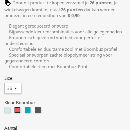
Door dit product te kopen verzamel je
26
punten
. Je
winkelwagen komt in totaal
26
punten
dat kan worden
omgezet in een tegoedbon van
$ 0,90
.
Elegant gereduceerd ontwerp
Bijpassende kleurencombinaties voor alle gelegenheden
Ergonomisch gevormd voetbed voor perfecte
ondersteuning
Comfortabele en duurzame zool met Boombuz profiel
Speciaal ontworpen zachte biopolymeer string voor
gegarandeerd comfort
Comfortabele riem met Boombuz-Print
Size
Kleur Boombuz
mint-
blue-
black-
berry-
yellow
grey
grey
grey
Aantal