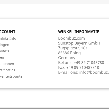
CCOUNT
WINKEL INFORMATIE
Boombuz.com
nlijke Info
Sunstop Bayern GmbH
lingen
Zugspitzstr. 16a
nota's
85586 Poing
sen
Germany
Bel ons:
+49 89 71048780
ebonnen
Fax:
+49 89 710487818
tificaties
E-mail ons:
info@boombuz
oyaliteitspunten