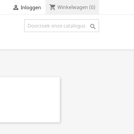
shopping_cart


Winkelwagen
(0)
Inloggen
