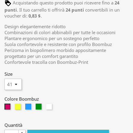
Acquistando questo prodotto puoi ricevere fino a
24
punti
. Il tuo carrello ti offrirà
24
punti
convertibili in un
voucher di:
0,83 $
.
Design elegantemente ridotto
Combinazioni di colori abbinabili per tutte le occasioni
Plantare ergonomico per un sostegno perfetto
Suola confortevole e resistente con profilo Boombuz
Perizoma in biopolimero morbido appositamente
progettato per un comfort garantito
Confortevole tracolla con Boombuz-Print
Size
Colore Boombuz
gelb
hellblau
grün
white
magenta
Quantità