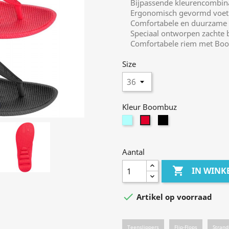
Bijpassende kleurencombinat
Ergonomisch gevormd voetbe
Comfortabele en duurzame z
Speciaal ontworpen zachte b
Comfortabele riem met Boo
Size
Kleur Boombuz
munt
schwarz
berry
Aantal

IN WIN

Artikel op voorraad
Teenslippers
Flip-Flops
Stran