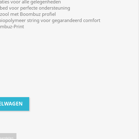
ies voor alle gelegenheden
d voor perfecte ondersteuning
ool met Boombuz profiel
iopolymeer string voor gegarandeerd comfort
mbuz-Print
KELWAGEN
dsandalen