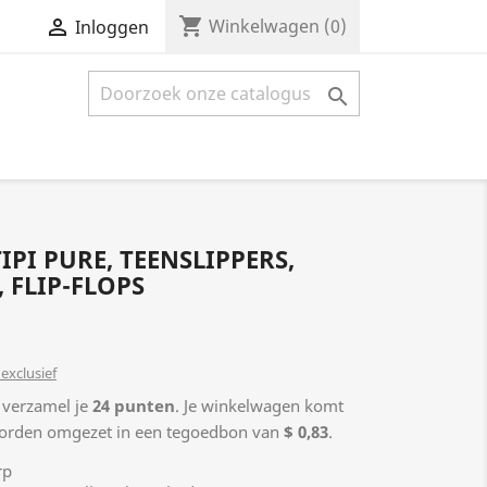
shopping_cart


Winkelwagen
(0)
Inloggen

PI PURE, TEENSLIPPERS,
 FLIP-FLOPS
exclusief
 verzamel je
24
punten
. Je winkelwagen komt
orden omgezet in een tegoedbon van
$ 0,83
.
rp